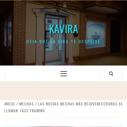
Saltar
al
contenido
KAVIRA
DEJA QUE LA VIDA TE DESPEINE
Menú
principal
INICIO
MECHAS
LAS NUEVAS MECHAS MÁS REJUVENECEDORAS SE
LLAMAN: FACE FRAMING