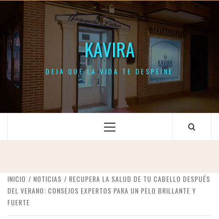
Saltar
al
contenido
KAVIRA
DEJA QUE LA VIDA TE DESPEINE
Menú
principal
INICIO
NOTICIAS
RECUPERA LA SALUD DE TU CABELLO DESPUÉS
DEL VERANO: CONSEJOS EXPERTOS PARA UN PELO BRILLANTE Y
FUERTE